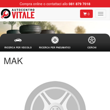
Compra online o contattaci allo
081 879 7018
0
RICERCA PER VEICOLO
RICERCA PER PNEUMATICI
CERCHI
MAK