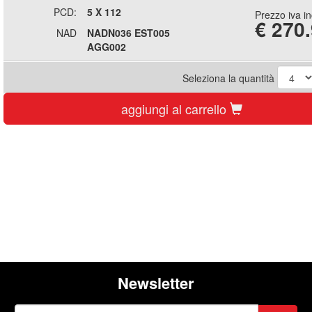
PCD:
5 X 112
Prezzo iva i
€
270
NAD
NADN036 EST005
AGG002
Seleziona la quantità
aggiungi al carrello
Newsletter