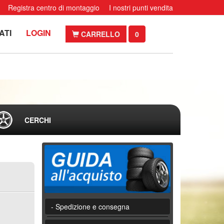
Registra centro di montaggio
I nostri punti vendita
ATI
LOGIN
CARRELLO
0
CERCHI
- Spedizione e consegna