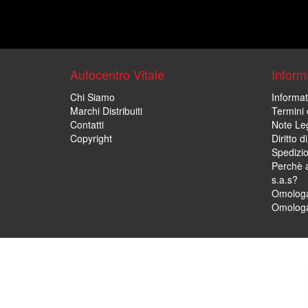
Autocentro Vitale
Informa
Chi Siamo
Informat
Marchi Distribuiti
Termini 
Contatti
Note Leg
Copyright
Diritto 
Spedizi
Perchè a
s.a.s?
Omologa
Omologa