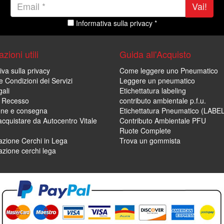
Vai!
Informativa sulla privacy *
zioni utili
Guida all'Acquisto
iva sulla privacy
Come leggere uno Pneumatico
e Condizioni dei Servizi
Leggere un pneumatico
ali
Etichettatura labeling
di Recesso
contributo ambientale p.f.u.
one e consegna
Etichettatura Pneumatico (LABE
cquistare da Autocentro Vitale
Contributo Ambientale PFU
Ruote Complete
zione Cerchi in Lega
Trova un gommista
zione cerchi lega