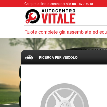
Compra online o contattaci allo
081 879 7018
Ruote complete già assemblate ed equi
RICERCA PER VEICOLO