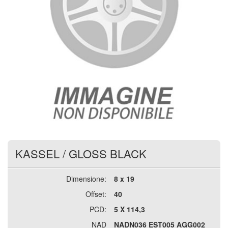
KASSEL
/
GLOSS BLACK
Dimensione:
8 x 19
Offset:
40
PCD:
5 X 114,3
NAD
NADN036 EST005 AGG002