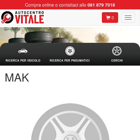
Compra online o contattaci allo
081 879 7018
0
RICERCA PER VEICOLO
RICERCA PER PNEUMATICI
CERCHI
MAK