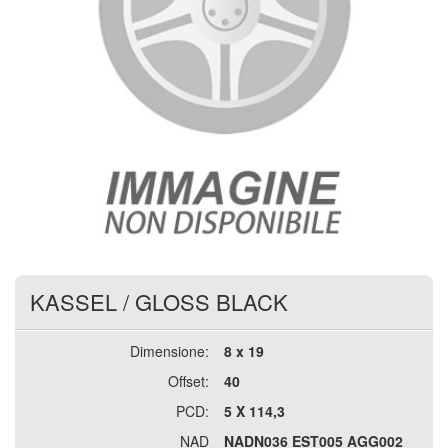
KASSEL
/
GLOSS BLACK
Dimensione:
8 x 19
Offset:
40
PCD:
5 X 114,3
NAD
NADN036 EST005 AGG002