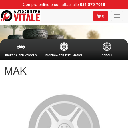
Compra online o contattaci allo
081 879 7018
0
RICERCA PER VEICOLO
RICERCA PER PNEUMATICI
CERCHI
MAK