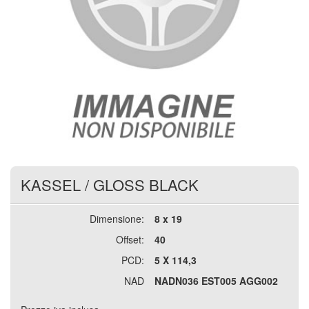
KASSEL
/
GLOSS BLACK
Dimensione:
8 x 19
Offset:
40
PCD:
5 X 114,3
NAD
NADN036 EST005 AGG002