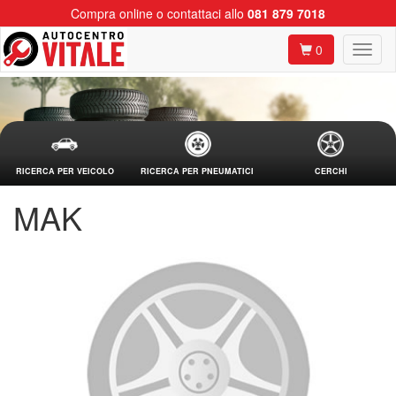
Compra online o contattaci allo
081 879 7018
0
RICERCA PER VEICOLO
RICERCA PER PNEUMATICI
CERCHI
MAK