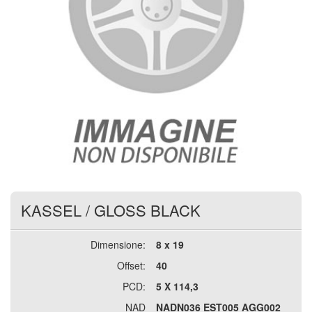
KASSEL
/
GLOSS BLACK
Dimensione:
8 x 19
Offset:
40
PCD:
5 X 114,3
NAD
NADN036 EST005 AGG002