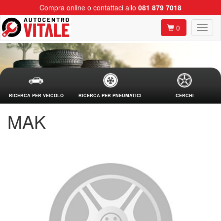
Compra online o contattaci allo
081 879 7018
0
RICERCA PER VEICOLO
RICERCA PER PNEUMATICI
CERCHI
MAK