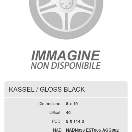
KASSEL
/
GLOSS BLACK
Dimensione:
8 x 19
Offset:
40
PCD:
5 X 114,3
NAD
NADN036 EST005 AGG002