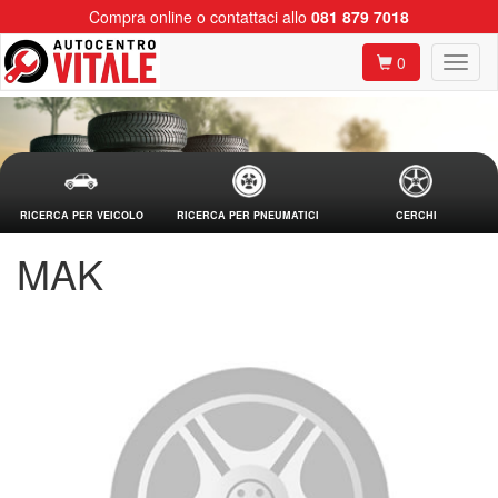
Compra online o contattaci allo
081 879 7018
0
RICERCA PER VEICOLO
RICERCA PER PNEUMATICI
CERCHI
MAK