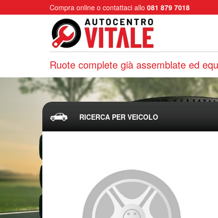
Compra online o contattaci allo
081 879 7018
Ruote complete già assemblate ed equi
RICERCA PER VEICOLO