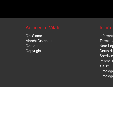
Autocentro Vitale
Informa
Chi Siamo
Informat
Marchi Distribuiti
Termini 
Contatti
Note Leg
Copyright
Diritto 
Spedizi
Perchè a
s.a.s?
Omologa
Omologa