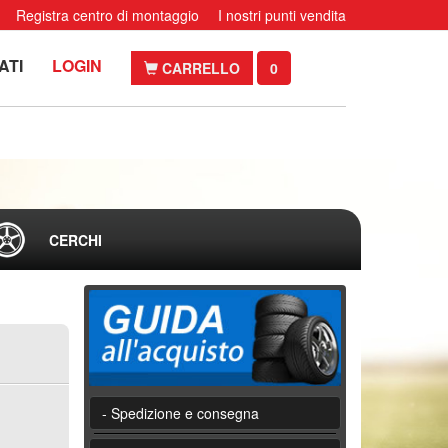
Registra centro di montaggio
I nostri punti vendita
ATI
LOGIN
CARRELLO
0
CERCHI
- Spedizione e consegna