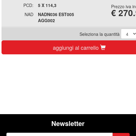
PCD:
5 X 114,3
Prezzo iva i
€
270
NAD
NADN036 EST005
AGG002
Seleziona la quantità
aggiungi al carrello
Newsletter