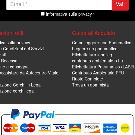
Vai!
Informativa sulla privacy *
zioni utili
Guida all'Acquisto
iva sulla privacy
Come leggere uno Pneumatico
e Condizioni dei Servizi
Leggere un pneumatico
ali
Etichettatura labeling
di Recesso
contributo ambientale p.f.u.
one e consegna
Etichettatura Pneumatico (LABE
cquistare da Autocentro Vitale
Contributo Ambientale PFU
Ruote Complete
zione Cerchi in Lega
Trova un gommista
zione cerchi lega