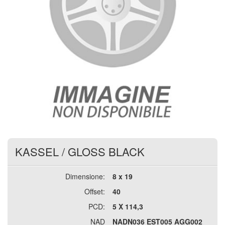
KASSEL
/
GLOSS BLACK
Dimensione:
8 x 19
Offset:
40
PCD:
5 X 114,3
NAD
NADN036 EST005 AGG002