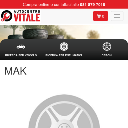
Compra online o contattaci allo
081 879 7018
0
RICERCA PER VEICOLO
RICERCA PER PNEUMATICI
CERCHI
MAK