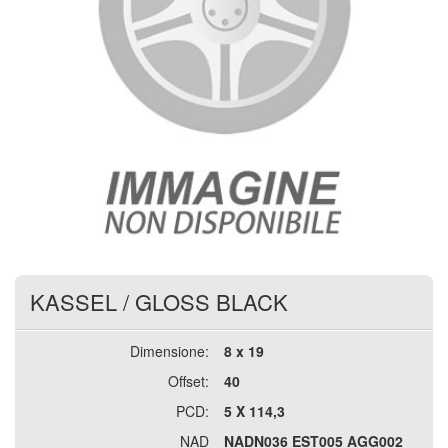
KASSEL
/
GLOSS BLACK
Dimensione:
8 x 19
Offset:
40
PCD:
5 X 114,3
NAD
NADN036 EST005 AGG002