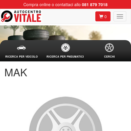
Compra online o contattaci allo
081 879 7018
0
RICERCA PER VEICOLO
RICERCA PER PNEUMATICI
CERCHI
MAK