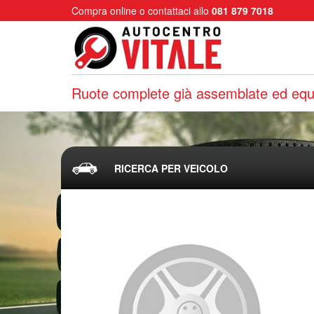
Compra online o contattaci allo
081 879 7018
Ruote complete già assemblate ed equi
RICERCA PER VEICOLO