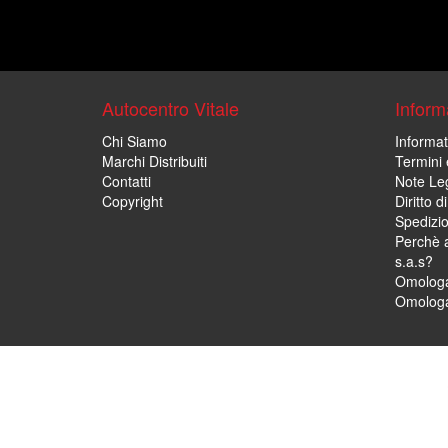
Autocentro Vitale
Informa
Chi Siamo
Informat
Marchi Distribuiti
Termini 
Contatti
Note Leg
Copyright
Diritto 
Spedizi
Perchè a
s.a.s?
Omologa
Omologa