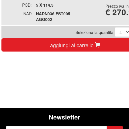
PCD:
5 X 114,3
Prezzo iva i
€
270
NAD
NADN036 EST005
AGG002
Seleziona la quantità
aggiungi al carrello
Newsletter