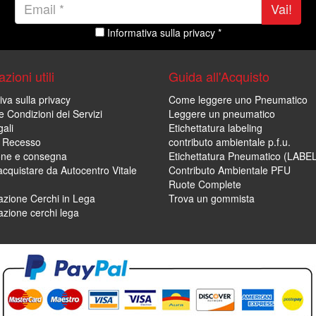
Vai!
Informativa sulla privacy *
zioni utili
Guida all'Acquisto
iva sulla privacy
Come leggere uno Pneumatico
e Condizioni dei Servizi
Leggere un pneumatico
ali
Etichettatura labeling
di Recesso
contributo ambientale p.f.u.
one e consegna
Etichettatura Pneumatico (LABE
cquistare da Autocentro Vitale
Contributo Ambientale PFU
Ruote Complete
zione Cerchi in Lega
Trova un gommista
zione cerchi lega