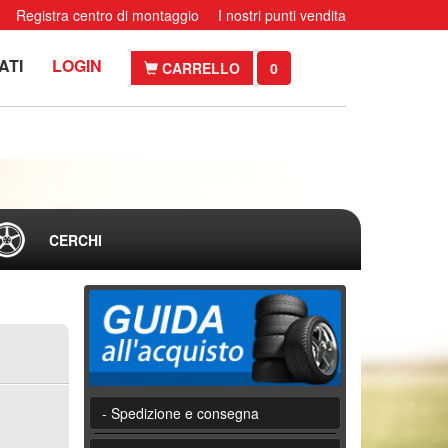
Registra centro di montaggio
I nostri punti vendita
ATI
LOGIN
CARRELLO
0
CERCHI
- Spedizione e consegna