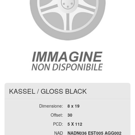
KASSEL
/
GLOSS BLACK
Dimensione:
8 x 19
Offset:
30
PCD:
5 X 112
NAD
NADN036 EST005 AGG002