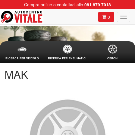
Compra online o contattaci allo
081 879 7018
0
RICERCA PER VEICOLO
RICERCA PER PNEUMATICI
CERCHI
MAK