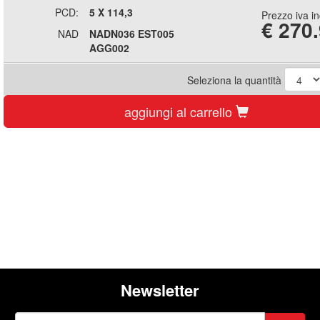
PCD:
5 X 114,3
Prezzo iva i
€
270
NAD
NADN036 EST005
AGG002
Seleziona la quantità
aggiungi al carrello
Newsletter