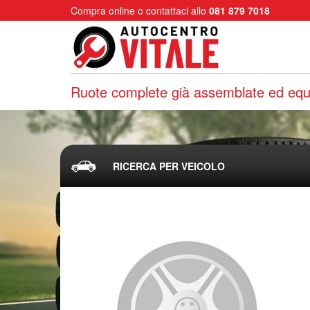
Compra online o contattaci allo
081 879 7018
Ruote complete già assemblate ed equi
RICERCA PER VEICOLO