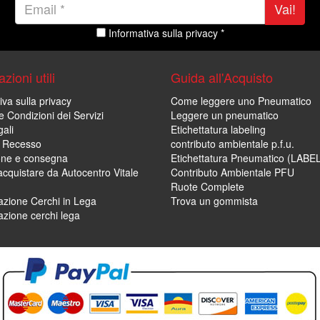
Vai!
Informativa sulla privacy *
zioni utili
Guida all'Acquisto
iva sulla privacy
Come leggere uno Pneumatico
e Condizioni dei Servizi
Leggere un pneumatico
ali
Etichettatura labeling
di Recesso
contributo ambientale p.f.u.
one e consegna
Etichettatura Pneumatico (LABE
cquistare da Autocentro Vitale
Contributo Ambientale PFU
Ruote Complete
zione Cerchi in Lega
Trova un gommista
zione cerchi lega