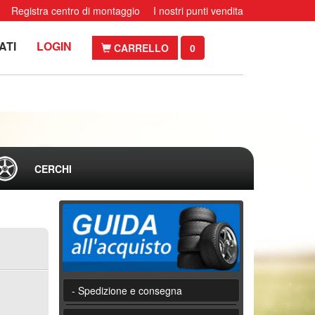
Registra centro di montaggio
I nostri punti vendita
ATI
LOGIN
CARRELLO
0
CERCHI
- Spedizione e consegna