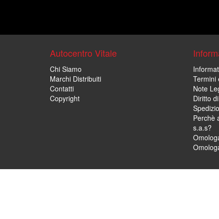
Autocentro Vitale
Informa
Chi Siamo
Informat
Marchi Distribuiti
Termini 
Contatti
Note Leg
Copyright
Diritto 
Spedizi
Perchè a
s.a.s?
Omologa
Omologa