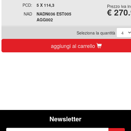
PCD:
5 X 114,3
Prezzo iva i
€
270
NAD
NADN036 EST005
AGG002
Seleziona la quantità
aggiungi al carrello
Newsletter