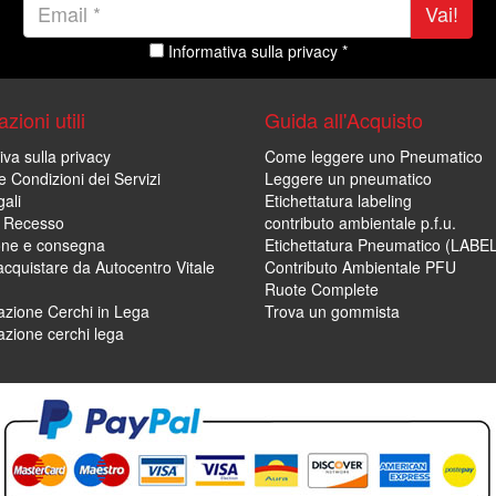
Vai!
Informativa sulla privacy *
zioni utili
Guida all'Acquisto
iva sulla privacy
Come leggere uno Pneumatico
e Condizioni dei Servizi
Leggere un pneumatico
ali
Etichettatura labeling
di Recesso
contributo ambientale p.f.u.
one e consegna
Etichettatura Pneumatico (LABE
cquistare da Autocentro Vitale
Contributo Ambientale PFU
Ruote Complete
zione Cerchi in Lega
Trova un gommista
zione cerchi lega