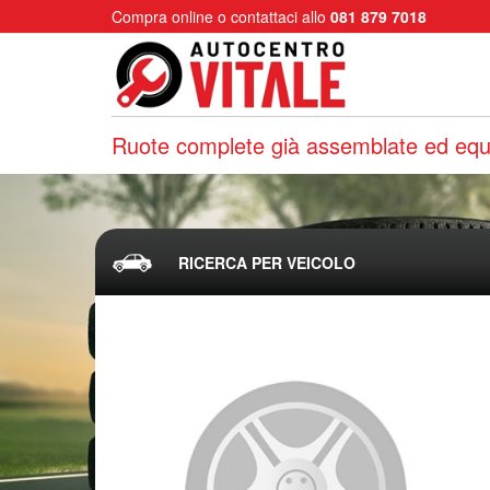
Compra online o contattaci allo
081 879 7018
Ruote complete già assemblate ed equi
RICERCA PER VEICOLO