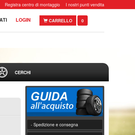
Registra centro di montaggio
I nostri punti vendita
ATI
LOGIN
CARRELLO
0
CERCHI
- Spedizione e consegna