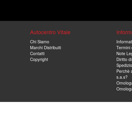
Autocentro Vitale
Informa
Chi Siamo
Informat
Marchi Distribuiti
Termini 
Contatti
Note Leg
Copyright
Diritto 
Spedizi
Perchè a
s.a.s?
Omologa
Omologa