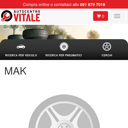
Compra online o contattaci allo
081 879 7018
0
RICERCA PER VEICOLO
RICERCA PER PNEUMATICI
CERCHI
MAK