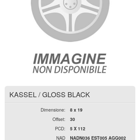
KASSEL
/
GLOSS BLACK
Dimensione:
8 x 19
Offset:
30
PCD:
5 X 112
NAD
NADN036 EST005 AGG002