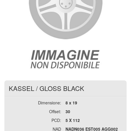
KASSEL
/
GLOSS BLACK
Dimensione:
8 x 19
Offset:
30
PCD:
5 X 112
NAD
NADN036 EST005 AGG002