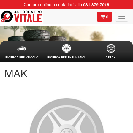
Compra online o contattaci allo
081 879 7018
0
RICERCA PER VEICOLO
RICERCA PER PNEUMATICI
CERCHI
MAK