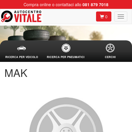
Compra online o contattaci allo
081 879 7018
0
RICERCA PER VEICOLO
RICERCA PER PNEUMATICI
CERCHI
MAK