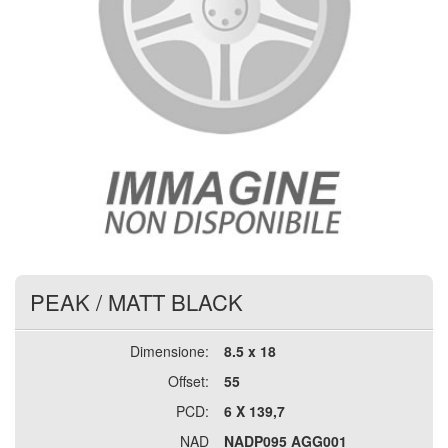
PEAK
/
MATT BLACK
Dimensione:
8.5 x 18
Offset:
55
PCD:
6 X 139,7
NAD
NADP095 AGG001