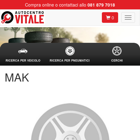
Compra online o contattaci allo
081 879 7018
0
RICERCA PER VEICOLO
RICERCA PER PNEUMATICI
CERCHI
MAK