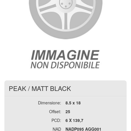
PEAK
/
MATT BLACK
Dimensione:
8.5 x 18
Offset:
25
PCD:
6 X 139,7
NAD
NADP095 AGG001