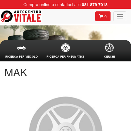
Compra online o contattaci allo
081 879 7018
0
RICERCA PER VEICOLO
RICERCA PER PNEUMATICI
CERCHI
MAK