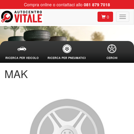
Compra online o contattaci allo
081 879 7018
0
RICERCA PER VEICOLO
RICERCA PER PNEUMATICI
CERCHI
MAK