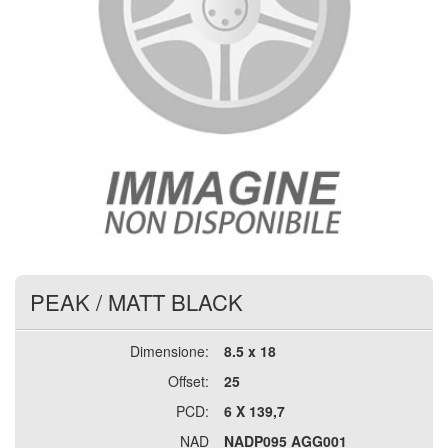
PEAK
/
MATT BLACK
Dimensione:
8.5 x 18
Offset:
25
PCD:
6 X 139,7
NAD
NADP095 AGG001