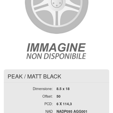
PEAK
/
MATT BLACK
Dimensione:
8.5 x 18
Offset:
50
PCD:
6 X 114,3
NAD
NADP095 AGG001