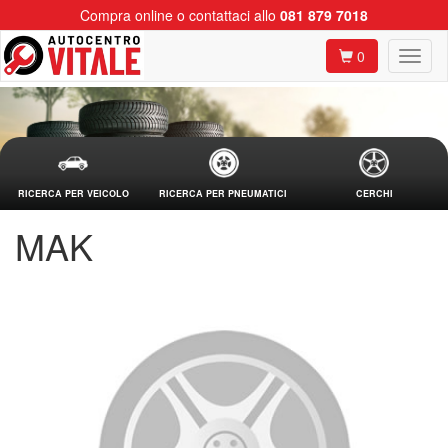
Compra online o contattaci allo
081 879 7018
0
RICERCA PER VEICOLO
RICERCA PER PNEUMATICI
CERCHI
MAK