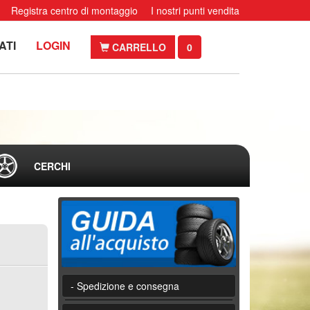
Registra centro di montaggio
I nostri punti vendita
ATI
LOGIN
CARRELLO
0
CERCHI
- Spedizione e consegna