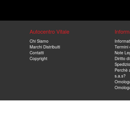
Autocentro Vitale
Informa
Chi Siamo
Informat
Marchi Distribuiti
Termini 
Contatti
Note Leg
Copyright
Diritto 
Spedizi
Perchè a
s.a.s?
Omologa
Omologa