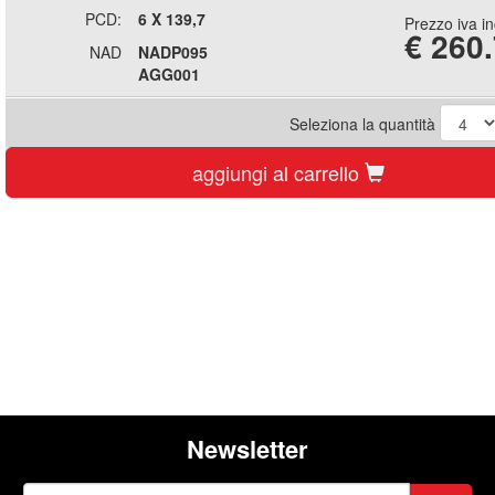
PCD:
6 X 139,7
Prezzo iva i
€
260
NAD
NADP095
AGG001
Seleziona la quantità
aggiungi al carrello
Newsletter