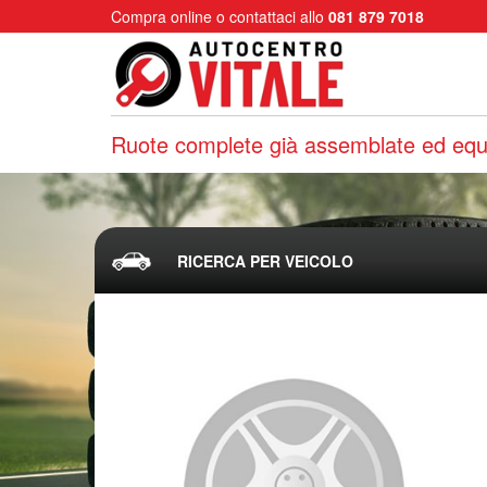
Compra online o contattaci allo
081 879 7018
Ruote complete già assemblate ed equi
RICERCA PER VEICOLO