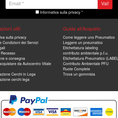
Vai!
Informativa sulla privacy *
zioni utili
Guida all'Acquisto
iva sulla privacy
Come leggere uno Pneumatico
e Condizioni dei Servizi
Leggere un pneumatico
ali
Etichettatura labeling
di Recesso
contributo ambientale p.f.u.
one e consegna
Etichettatura Pneumatico (LABE
cquistare da Autocentro Vitale
Contributo Ambientale PFU
Ruote Complete
zione Cerchi in Lega
Trova un gommista
zione cerchi lega