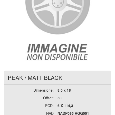
PEAK
/
MATT BLACK
Dimensione:
8.5 x 18
Offset:
50
PCD:
6 X 114,3
NAD
NADP095 AGG001