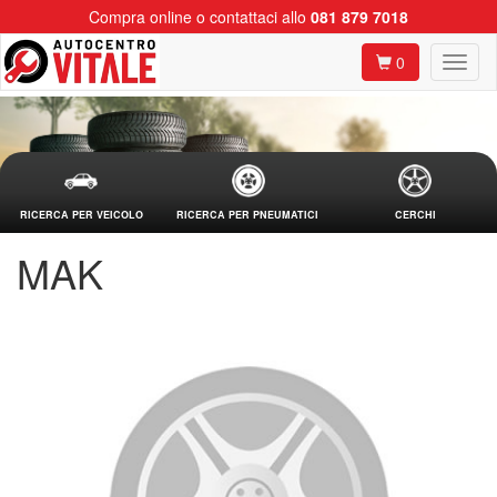
Compra online o contattaci allo
081 879 7018
0
RICERCA PER VEICOLO
RICERCA PER PNEUMATICI
CERCHI
MAK