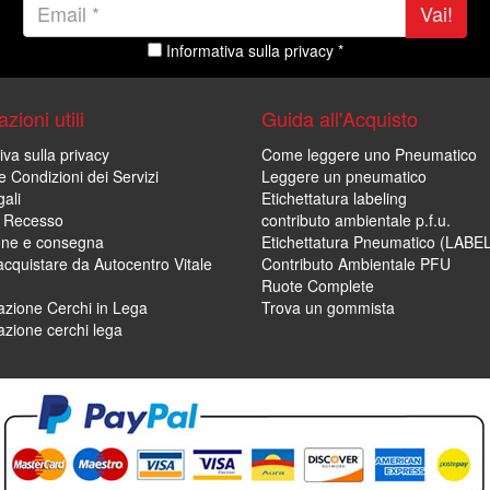
Vai!
Informativa sulla privacy *
zioni utili
Guida all'Acquisto
iva sulla privacy
Come leggere uno Pneumatico
e Condizioni dei Servizi
Leggere un pneumatico
ali
Etichettatura labeling
di Recesso
contributo ambientale p.f.u.
one e consegna
Etichettatura Pneumatico (LABE
cquistare da Autocentro Vitale
Contributo Ambientale PFU
Ruote Complete
zione Cerchi in Lega
Trova un gommista
zione cerchi lega