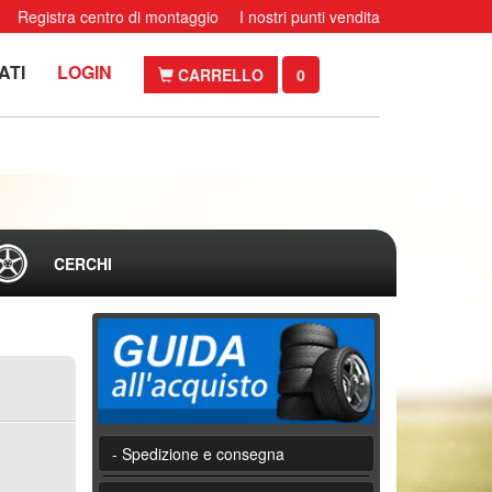
Registra centro di montaggio
I nostri punti vendita
ATI
LOGIN
CARRELLO
0
CERCHI
- Spedizione e consegna