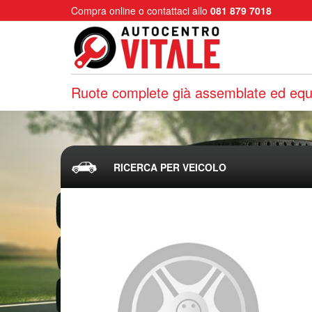
Compra online o contattaci allo
081 879 7018
Ruote complete già assemblate ed equi
RICERCA PER VEICOLO