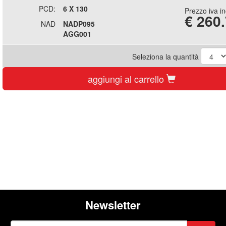
PCD:
6 X 130
Prezzo iva i
€
260
NAD
NADP095
AGG001
Seleziona la quantità
aggiungi al carrello
Newsletter