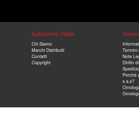
Autocentro Vitale
Informa
Chi Siamo
Informat
Marchi Distribuiti
Termini 
Contatti
Note Leg
Copyright
Diritto 
Spedizi
Perchè a
s.a.s?
Omologa
Omologa