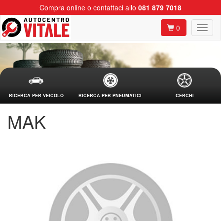
Compra online o contattaci allo
081 879 7018
0
RICERCA PER VEICOLO
RICERCA PER PNEUMATICI
CERCHI
MAK