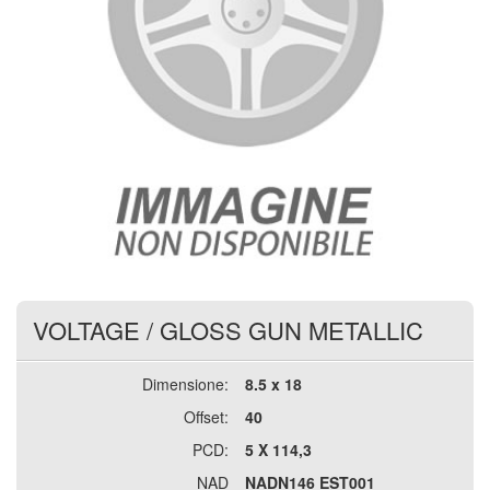
VOLTAGE
/
GLOSS GUN METALLIC
Dimensione:
8.5 x 18
Offset:
40
PCD:
5 X 114,3
NAD
NADN146 EST001