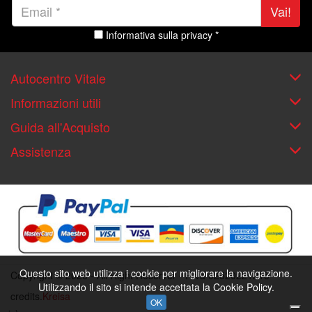
Vai!
Informativa sulla privacy *
Autocentro Vitale
Informazioni utili
Guida all'Acquisto
Assistenza
Questo sito web utilizza i cookie per migliorare la navigazione.
Copyright © 2026 - All Right Reserver - P.iva 02520221215
Utilizzando il sito si intende accettata la Cookie Policy.
credits.
Kreisa
OK