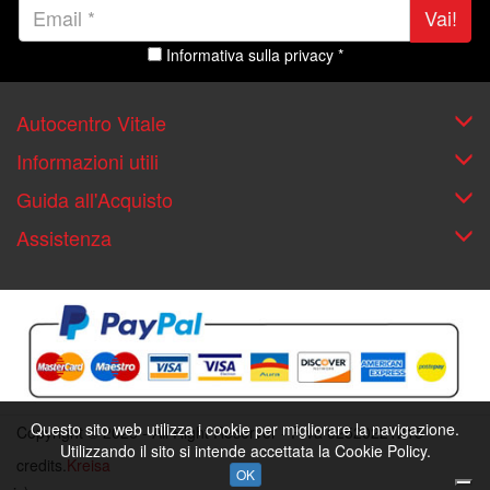
Vai!
Informativa sulla privacy *
Autocentro Vitale
Informazioni utili
Guida all'Acquisto
Assistenza
Questo sito web utilizza i cookie per migliorare la navigazione.
Copyright © 2026 - All Right Reserver - P.iva 02520221215
Utilizzando il sito si intende accettata la Cookie Policy.
credits.
Kreisa
OK